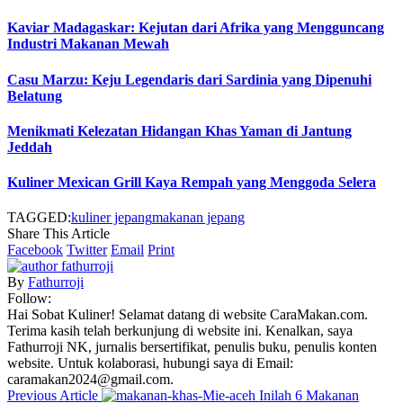
Kaviar Madagaskar: Kejutan dari Afrika yang Mengguncang
Industri Makanan Mewah
Casu Marzu: Keju Legendaris dari Sardinia yang Dipenuhi
Belatung
Menikmati Kelezatan Hidangan Khas Yaman di Jantung
Jeddah
Kuliner Mexican Grill Kaya Rempah yang Menggoda Selera
TAGGED:
kuliner jepang
makanan jepang
Share This Article
Facebook
Twitter
Email
Print
By
Fathurroji
Follow:
Hai Sobat Kuliner! Selamat datang di website CaraMakan.com.
Terima kasih telah berkunjung di website ini. Kenalkan, saya
Fathurroji NK, jurnalis bersertifikat, penulis buku, penulis konten
website. Untuk kolaborasi, hubungi saya di Email:
caramakan2024@gmail.com.
Previous Article
Inilah 6 Makanan