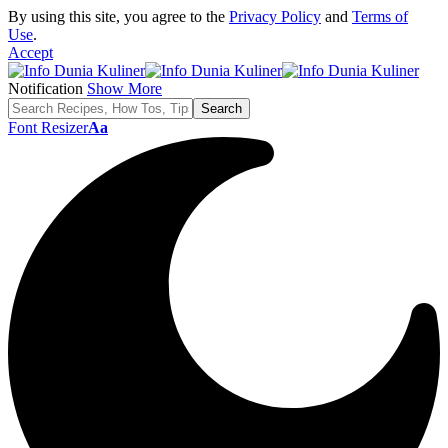
By using this site, you agree to the
Privacy Policy
and
Terms of
Use
.
Accept
Notification
Show More
Font Resizer
Aa