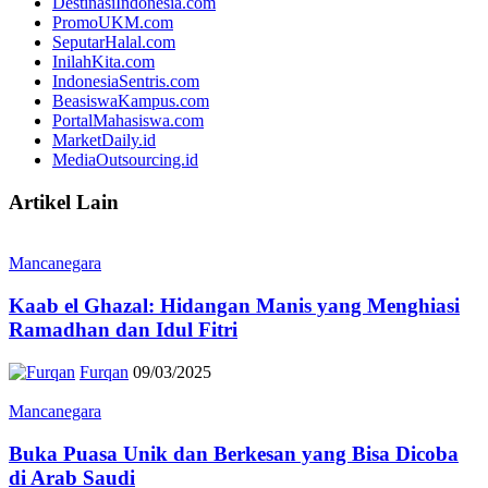
DestinasiIndonesia.com
PromoUKM.com
SeputarHalal.com
InilahKita.com
IndonesiaSentris.com
BeasiswaKampus.com
PortalMahasiswa.com
MarketDaily.id
MediaOutsourcing.id
Artikel Lain
Mancanegara
Kaab el Ghazal: Hidangan Manis yang Menghiasi
Ramadhan dan Idul Fitri
Furqan
09/03/2025
Mancanegara
Buka Puasa Unik dan Berkesan yang Bisa Dicoba
di Arab Saudi