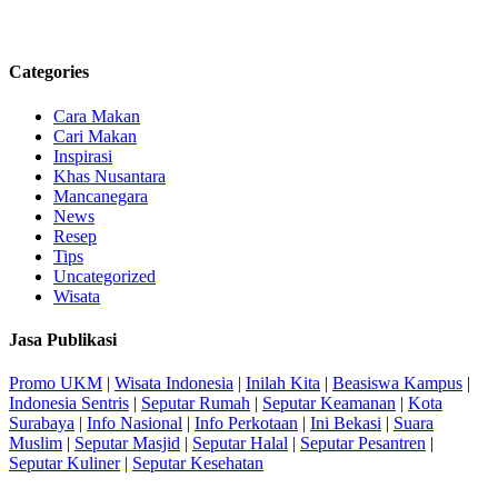
Categories
Cara Makan
Cari Makan
Inspirasi
Khas Nusantara
Mancanegara
News
Resep
Tips
Uncategorized
Wisata
Jasa Publikasi
Promo UKM
|
Wisata Indonesia
|
Inilah Kita
|
Beasiswa Kampus
|
Indonesia Sentris
|
Seputar Rumah
|
Seputar Keamanan
|
Kota
Surabaya
|
Info Nasional
|
Info Perkotaan
|
Ini Bekasi
|
Suara
Muslim
|
Seputar Masjid
|
Seputar Halal
|
Seputar Pesantren
|
Seputar Kuliner
|
Seputar Kesehatan