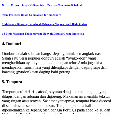
Nabati Eatery: Surga Kuliner Sehat Berbasis Tanaman di Jeddah
Your Practical Room Companion for Singapore
7 Makanan Dilarang Beredar di Beberapa Negara. No 5 Bikin Galau
15 Jenis Masakan Thailand yang Banyak Disukai Orang Indonesia
4. Donburi
Donburi adalah sebutan bangsa Jepang untuk semangkuk nasi.
Salah satu versi populer donburi adalah “oyako-don” yang
menghadirkan ayam yang dipadu dengan telur. Anda juga bisa
mendapatkan sajian nasi yang dilengkapi dengan daging sapi dan
bawang (gyudon) atau daging babi goreng.
5. Tempura
Tempura terdiri dari seafood, sayuran dan jamur atau daging yang
dilapisi dengan adonan dan digoreng. Makanan ini memiliki tekstur
yang ringan atau renyah. Saat menyantapnya, tempura biasa dicocol
di sebuah saus sebelum dimakan. Tempura pertama kali
diperkenalkan ke Jepang oleh bangsa Portugis pada abad ke 16 dan