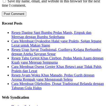
Save my name, email, and website in this browser for the next
time I comment.
Recent Posts
Resep Daging Sapi Bumbu Pedas Manis, Empuk dan
Meresap dengan Bumbu Sederhana
Cara Membuat Oyakodon Halal yang Praktis, Sajian Jepang
Lezat untuk Makan Siang
Resep Urap Sayur Tradisional, Gurihnya Kelapa Berbumbu
dengan Aneka Sayuran Segar
Resep Tahu Gejrot Khas Cirebon, Pedas Manis Asam dengan
Kuah yang Meresap Sempurna
Cara Membuat Oseng Genjer Khas Betawi agar Tidak Pahit,
Praktis dan Lezat
Resep Ayam Woku Khas Manado, Pedas Gurih dengan
Aroma Rempah yang Menggugah Selera
Cara Membuat Oliebollen, Donat Tradisional Belanda dengan
Taburan Gula Halus
Web Syndication