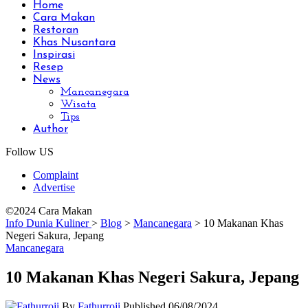
Home
Cara Makan
Restoran
Khas Nusantara
Inspirasi
Resep
News
Mancanegara
Wisata
Tips
Author
Follow US
Complaint
Advertise
©2024 Cara Makan
Info Dunia Kuliner
>
Blog
>
Mancanegara
>
10 Makanan Khas
Negeri Sakura, Jepang
Mancanegara
10 Makanan Khas Negeri Sakura, Jepang
By
Fathurroji
Published 06/08/2024