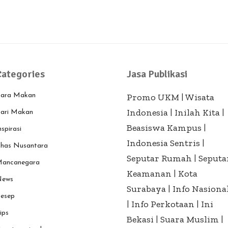
Categories
Jasa Publikasi
ara Makan
Promo UKM
|
Wisata
Indonesia
|
Inilah Kita
|
ari Makan
Beasiswa Kampus
|
nspirasi
Indonesia Sentris
|
has Nusantara
Seputar Rumah
|
Seputa
ancanegara
Keamanan
|
Kota
ews
Surabaya
|
Info Nasiona
esep
|
Info Perkotaan
|
Ini
ips
Bekasi
|
Suara Muslim
|