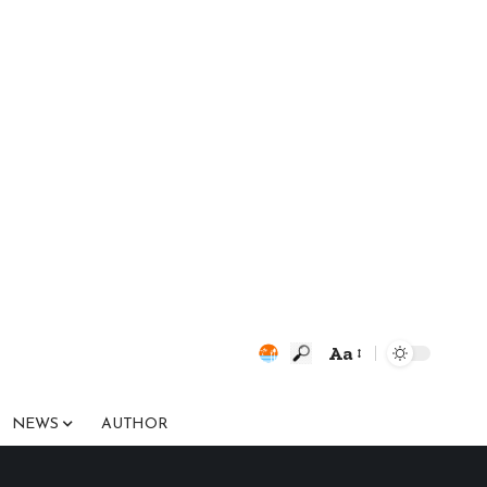
Aa
Font
Resizer
NEWS
AUTHOR