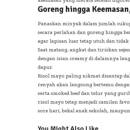
keemasan yang merata setelah digoren
Goreng hingga Keemasan,
Panaskan minyak dalam jumlah cukup
secara perlahan dan goreng hingga be
agar lapisan luar tetap utuh dan tid
Saat matang, angkat dan tiriskan sej
dengan isian creamy di dalamnya lang
dapur.
Risol mayo paling nikmat disantap dala
renyah akan langsung bertemu dengan
serta smoked beef dan telur yang gur
risol mayo tetap menjadi camilan favo
sore hari, bekal anak sekolah, maupu
You Might Also Like