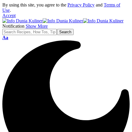
By using this site, you agree to the
Privacy Policy
and
Terms of
Use
.
Accept
Notification
Show More
Font
Aa
Resizer