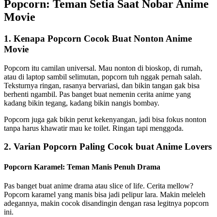
Popcorn: Teman Setia Saat Nobar Anime
Movie
1. Kenapa Popcorn Cocok Buat Nonton Anime
Movie
Popcorn itu camilan universal. Mau nonton di bioskop, di rumah,
atau di laptop sambil selimutan, popcorn tuh nggak pernah salah.
Teksturnya ringan, rasanya bervariasi, dan bikin tangan gak bisa
berhenti ngambil. Pas banget buat nemenin cerita anime yang
kadang bikin tegang, kadang bikin nangis bombay.
Popcorn juga gak bikin perut kekenyangan, jadi bisa fokus nonton
tanpa harus khawatir mau ke toilet. Ringan tapi menggoda.
2. Varian Popcorn
Paling Cocok buat Anime Lovers
Popcorn Karamel: Teman Manis Penuh Drama
Pas banget buat anime drama atau slice of life. Cerita mellow?
Popcorn karamel yang manis bisa jadi pelipur lara. Makin meleleh
adegannya, makin cocok disandingin dengan rasa legitnya popcorn
ini.