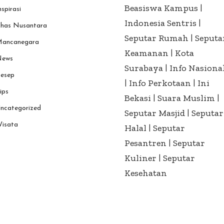
Beasiswa Kampus
|
nspirasi
Indonesia Sentris
|
has Nusantara
Seputar Rumah
|
Seputa
ancanegara
Keamanan
|
Kota
ews
Surabaya
|
Info Nasiona
esep
|
Info Perkotaan
|
Ini
ips
Bekasi
|
Suara Muslim
|
ncategorized
Seputar Masjid
|
Seputar
isata
Halal
|
Seputar
Pesantren
|
Seputar
Kuliner
|
Seputar
Kesehatan