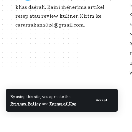
I
khas daerah. Kami menerima artikel
resep atau review kuliner. Kirim ke
K
caramakan2024@gmail.com.
M
N
R
T
U
W
By using this site, you agree to the
Accept
Privacy Policy
and
Terms of Use
.