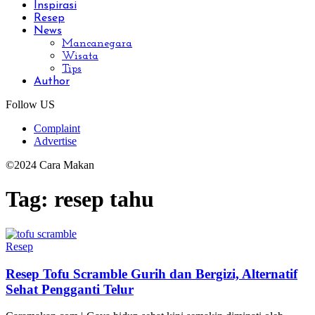
Inspirasi
Resep
News
Mancanegara
Wisata
Tips
Author
Follow US
Complaint
Advertise
©2024 Cara Makan
Tag:
resep tahu
Resep
Resep Tofu Scramble Gurih dan Bergizi, Alternatif
Sehat Pengganti Telur