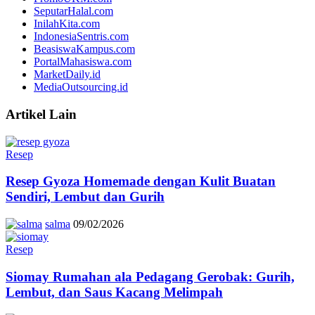
SeputarHalal.com
InilahKita.com
IndonesiaSentris.com
BeasiswaKampus.com
PortalMahasiswa.com
MarketDaily.id
MediaOutsourcing.id
Artikel Lain
Resep
Resep Gyoza Homemade dengan Kulit Buatan
Sendiri, Lembut dan Gurih
salma
09/02/2026
Resep
Siomay Rumahan ala Pedagang Gerobak: Gurih,
Lembut, dan Saus Kacang Melimpah