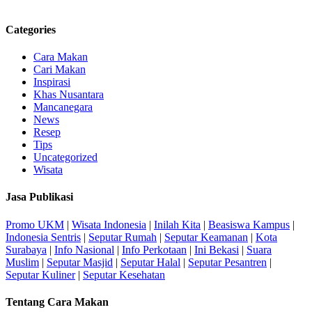
Categories
Cara Makan
Cari Makan
Inspirasi
Khas Nusantara
Mancanegara
News
Resep
Tips
Uncategorized
Wisata
Jasa Publikasi
Promo UKM
|
Wisata Indonesia
|
Inilah Kita
|
Beasiswa Kampus
|
Indonesia Sentris
|
Seputar Rumah
|
Seputar Keamanan
|
Kota
Surabaya
|
Info Nasional
|
Info Perkotaan
|
Ini Bekasi
|
Suara
Muslim
|
Seputar Masjid
|
Seputar Halal
|
Seputar Pesantren
|
Seputar Kuliner
|
Seputar Kesehatan
Tentang Cara Makan