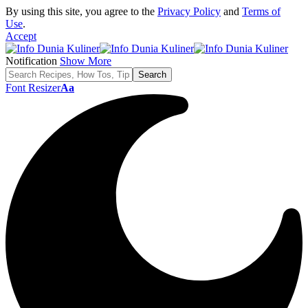
By using this site, you agree to the
Privacy Policy
and
Terms of
Use
.
Accept
Notification
Show More
Font Resizer
Aa