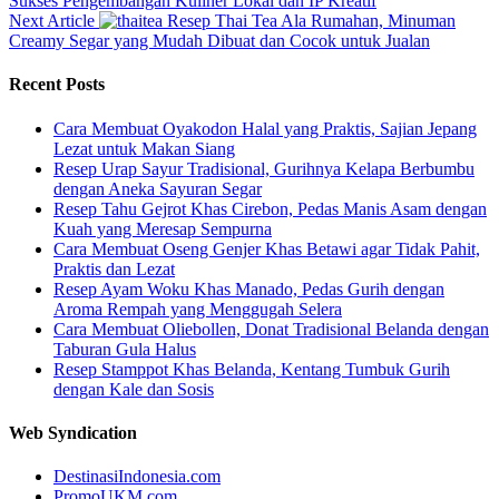
Sukses Pengembangan Kuliner Lokal dan IP Kreatif
Next Article
Resep Thai Tea Ala Rumahan, Minuman
Creamy Segar yang Mudah Dibuat dan Cocok untuk Jualan
Recent Posts
Cara Membuat Oyakodon Halal yang Praktis, Sajian Jepang
Lezat untuk Makan Siang
Resep Urap Sayur Tradisional, Gurihnya Kelapa Berbumbu
dengan Aneka Sayuran Segar
Resep Tahu Gejrot Khas Cirebon, Pedas Manis Asam dengan
Kuah yang Meresap Sempurna
Cara Membuat Oseng Genjer Khas Betawi agar Tidak Pahit,
Praktis dan Lezat
Resep Ayam Woku Khas Manado, Pedas Gurih dengan
Aroma Rempah yang Menggugah Selera
Cara Membuat Oliebollen, Donat Tradisional Belanda dengan
Taburan Gula Halus
Resep Stamppot Khas Belanda, Kentang Tumbuk Gurih
dengan Kale dan Sosis
Web Syndication
DestinasiIndonesia.com
PromoUKM.com