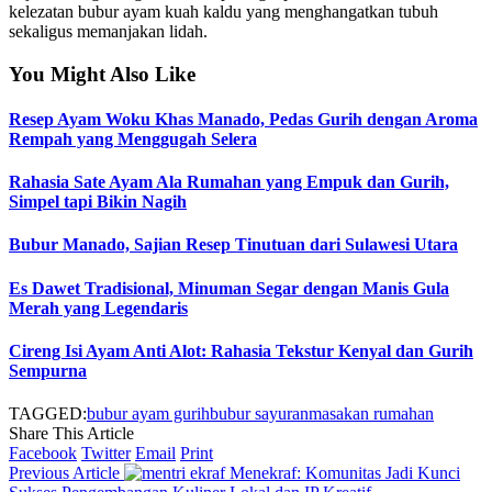
kelezatan bubur ayam kuah kaldu yang menghangatkan tubuh
sekaligus memanjakan lidah.
You Might Also Like
Resep Ayam Woku Khas Manado, Pedas Gurih dengan Aroma
Rempah yang Menggugah Selera
Rahasia Sate Ayam Ala Rumahan yang Empuk dan Gurih,
Simpel tapi Bikin Nagih
Bubur Manado, Sajian Resep Tinutuan dari Sulawesi Utara
Es Dawet Tradisional, Minuman Segar dengan Manis Gula
Merah yang Legendaris
Cireng Isi Ayam Anti Alot: Rahasia Tekstur Kenyal dan Gurih
Sempurna
TAGGED:
bubur ayam gurih
bubur sayuran
masakan rumahan
Share This Article
Facebook
Twitter
Email
Print
Previous Article
Menekraf: Komunitas Jadi Kunci