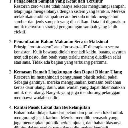
Pengelolaan Sampah yang Ketat dan Terukur
Restoran zero-waste tidak hanya sekadar mengurangi sampah,
tetapi juga mengelolanya dengan sistem yang terukur. Mereka
melakukan audit sampah secara berkala untuk mengetahui
sumber dan jenis sampah yang dihasilkan. Data ini digunakan
untuk menyusun strategi pengurangan sampah yang lebih
efektif.
Pemanfaatan Bahan Makanan Secara Maksimal
Prinsip “root-to-stem” atau “nose-to-tail” diterapkan secara
konsisten. Kulit bawang diolah menjadi kaldu, batang sayuran
menjadi pesto, dan buah yang terlalu matang dijadikan selai
atau saus. Tidak ada bagian yang terbuang percuma.
Kemasan Ramah Lingkungan dan Dapat Didaur Ulang
Restoran ini menghindari penggunaan plastik sekali pakai.
Sebagai gantinya, mereka menggunakan kemasan berbahan
kertas daur ulang, daun, atau wadah yang dapat dikembalikan
untuk diisi ulang. Banyak yang juga mendorong pelanggan
membawa wadah sendiri.
Rantai Pasok Lokal dan Berkelanjutan
Bahan baku didapatkan dari petani dan produsen lokal untuk
mengurangi jejak karbon. Mereka memilih pemasok yang
juga menerapkan praktik berkelanjutan, dan bahan biasanya
dikirim dalam wadah yang dapat digunakan kembali.