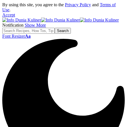
By using this site, you agree to the
Privacy Policy
and
Terms of
Use
.
Accept
Notification
Show More
Font Resizer
Aa