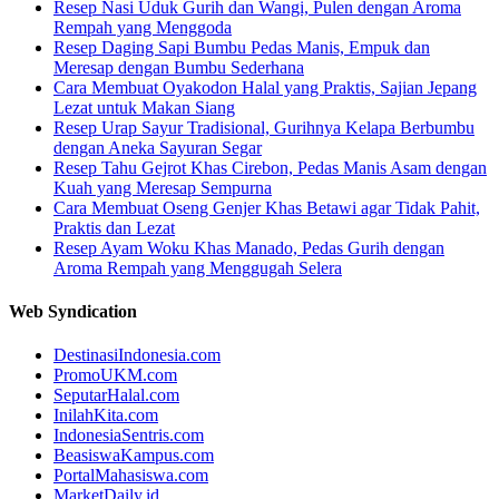
Resep Nasi Uduk Gurih dan Wangi, Pulen dengan Aroma
Rempah yang Menggoda
Resep Daging Sapi Bumbu Pedas Manis, Empuk dan
Meresap dengan Bumbu Sederhana
Cara Membuat Oyakodon Halal yang Praktis, Sajian Jepang
Lezat untuk Makan Siang
Resep Urap Sayur Tradisional, Gurihnya Kelapa Berbumbu
dengan Aneka Sayuran Segar
Resep Tahu Gejrot Khas Cirebon, Pedas Manis Asam dengan
Kuah yang Meresap Sempurna
Cara Membuat Oseng Genjer Khas Betawi agar Tidak Pahit,
Praktis dan Lezat
Resep Ayam Woku Khas Manado, Pedas Gurih dengan
Aroma Rempah yang Menggugah Selera
Web Syndication
DestinasiIndonesia.com
PromoUKM.com
SeputarHalal.com
InilahKita.com
IndonesiaSentris.com
BeasiswaKampus.com
PortalMahasiswa.com
MarketDaily.id