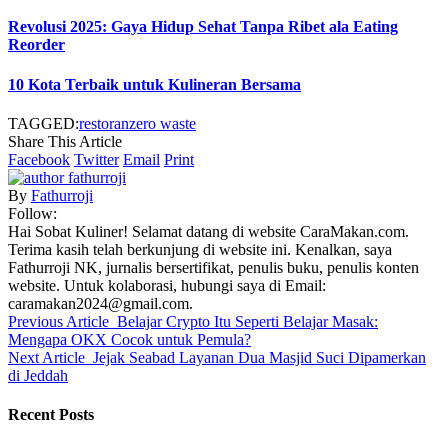
Revolusi 2025: Gaya Hidup Sehat Tanpa Ribet ala Eating
Reorder
10 Kota Terbaik untuk Kulineran Bersama
TAGGED:
restoran
zero waste
Share This Article
Facebook
Twitter
Email
Print
By
Fathurroji
Follow:
Hai Sobat Kuliner! Selamat datang di website CaraMakan.com.
Terima kasih telah berkunjung di website ini. Kenalkan, saya
Fathurroji NK, jurnalis bersertifikat, penulis buku, penulis konten
website. Untuk kolaborasi, hubungi saya di Email:
caramakan2024@gmail.com.
Previous Article
Belajar Crypto Itu Seperti Belajar Masak:
Mengapa OKX Cocok untuk Pemula?
Next Article
Jejak Seabad Layanan Dua Masjid Suci Dipamerkan
di Jeddah
Recent Posts