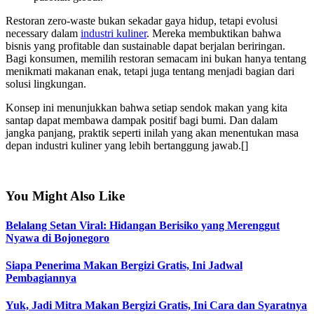
Restoran zero-waste bukan sekadar gaya hidup, tetapi evolusi
necessary dalam
industri kuliner
. Mereka membuktikan bahwa
bisnis yang profitable dan sustainable dapat berjalan beriringan.
Bagi konsumen, memilih restoran semacam ini bukan hanya tentang
menikmati makanan enak, tetapi juga tentang menjadi bagian dari
solusi lingkungan.
Konsep ini menunjukkan bahwa setiap sendok makan yang kita
santap dapat membawa dampak positif bagi bumi. Dan dalam
jangka panjang, praktik seperti inilah yang akan menentukan masa
depan industri kuliner yang lebih bertanggung jawab.[]
You Might Also Like
Belalang Setan Viral: Hidangan Berisiko yang Merenggut
Nyawa di Bojonegoro
Siapa Penerima Makan Bergizi Gratis, Ini Jadwal
Pembagiannya
Yuk, Jadi Mitra Makan Bergizi Gratis, Ini Cara dan Syaratnya