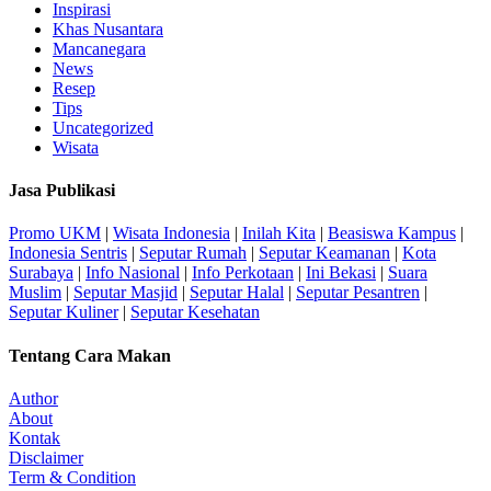
Inspirasi
Khas Nusantara
Mancanegara
News
Resep
Tips
Uncategorized
Wisata
Jasa Publikasi
Promo UKM
|
Wisata Indonesia
|
Inilah Kita
|
Beasiswa Kampus
|
Indonesia Sentris
|
Seputar Rumah
|
Seputar Keamanan
|
Kota
Surabaya
|
Info Nasional
|
Info Perkotaan
|
Ini Bekasi
|
Suara
Muslim
|
Seputar Masjid
|
Seputar Halal
|
Seputar Pesantren
|
Seputar Kuliner
|
Seputar Kesehatan
Tentang Cara Makan
Author
About
Kontak
Disclaimer
Term & Condition