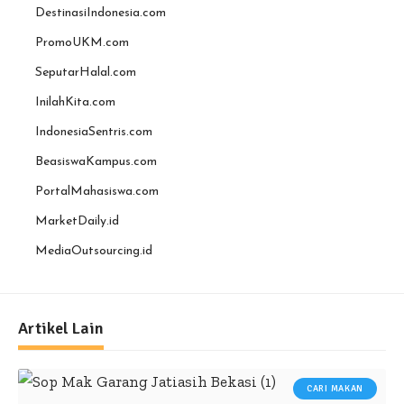
DestinasiIndonesia.com
PromoUKM.com
SeputarHalal.com
InilahKita.com
IndonesiaSentris.com
BeasiswaKampus.com
PortalMahasiswa.com
MarketDaily.id
MediaOutsourcing.id
Artikel Lain
CARI MAKAN