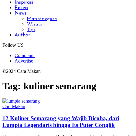
Inspirasi
Resep
News
Mancanegara
Wisata
Tips
Author
Follow US
Complaint
Advertise
©2024 Cara Makan
Tag:
kuliner semarang
Cari Makan
12 Kuliner Semarang yang Wajib Dicoba, dari
Lumpia Legendaris hingga Es Puter Conglik