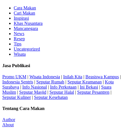
Cara Makan
Cari Makan
Inspirasi
Khas Nusantara
Mancanegara
News
Resep
Tips
Uncategorized
Wisata
Jasa Publikasi
Promo UKM
|
Wisata Indonesia
|
Inilah Kita
|
Beasiswa Kampus
|
Indonesia Sentris
|
Seputar Rumah
|
Seputar Keamanan
|
Kota
Surabaya
|
Info Nasional
|
Info Perkotaan
|
Ini Bekasi
|
Suara
Muslim
|
Seputar Masjid
|
Seputar Halal
|
Seputar Pesantren
|
Seputar Kuliner
|
Seputar Kesehatan
Tentang Cara Makan
Author
About