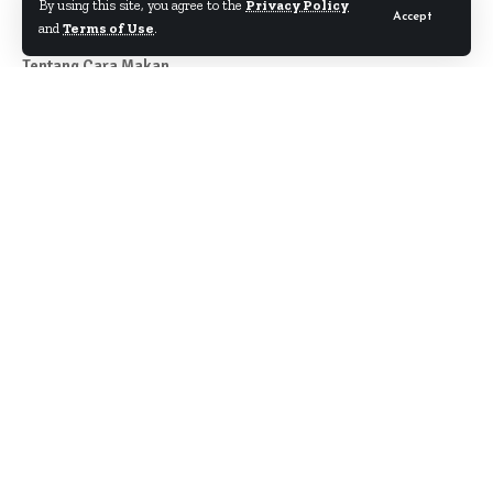
By using this site, you agree to the
Privacy Policy
Accept
and
Terms of Use
.
Tentang Cara Makan
Author
About
Kontak
Disclaimer
Term & Condition
Pedoman Siber