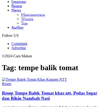
Inspirasi
Resep
News
Mancanegara
Wisata
Tips
Author
Follow US
Complaint
Advertise
©2024 Cara Makan
Tag:
tempe balik tomat
Resep
Resep Tempe Balek Tomat khas ntt, Pedas Segar
dan Bikin Nambah Nasi