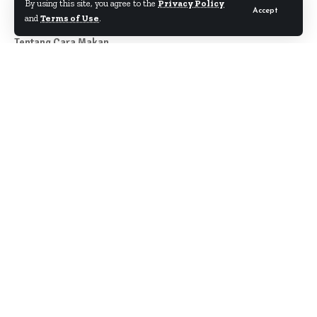
By using this site, you agree to the
Privacy Policy
Accept
and
Terms of Use
.
Tentang Cara Makan
Author
About
Kontak
Disclaimer
Term & Condition
Pedoman Siber