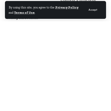
Seputar Kesehatan
By using this site, you agree to the
Privacy Policy
Accept
and
Terms of Use
.
Tentang Cara Makan
Author
About
Kontak
Disclaimer
Term & Condition
Pedoman Siber