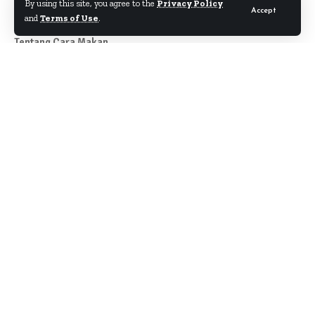
By using this site, you agree to the
Privacy Policy
Accept
and
Terms of Use
.
Tentang Cara Makan
Author
About
Kontak
Disclaimer
Term & Condition
Pedoman Siber