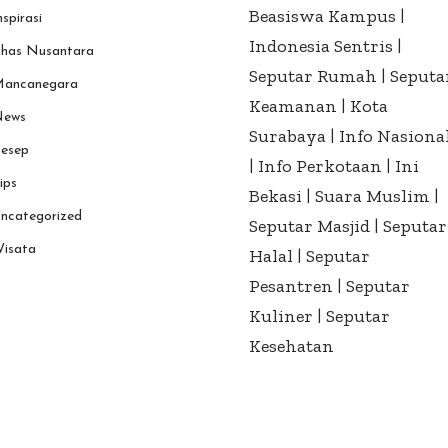
Beasiswa Kampus
|
nspirasi
Indonesia Sentris
|
has Nusantara
Seputar Rumah
|
Seputa
ancanegara
Keamanan
|
Kota
ews
Surabaya
|
Info Nasiona
esep
|
Info Perkotaan
|
Ini
ips
Bekasi
|
Suara Muslim
|
ncategorized
Seputar Masjid
|
Seputar
isata
Halal
|
Seputar
Pesantren
|
Seputar
Kuliner
|
Seputar
Kesehatan