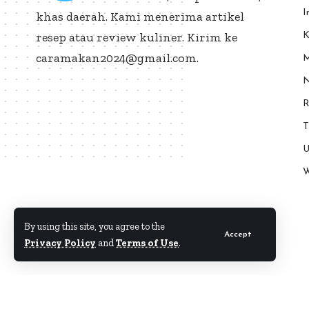
I
khas daerah. Kami menerima artikel
resep atau review kuliner. Kirim ke
K
caramakan2024@gmail.com.
M
N
R
T
U
W
By using this site, you agree to the
Accept
Privacy Policy
and
Terms of Use
.