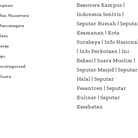
Beasiswa Kampus
|
nspirasi
Indonesia Sentris
|
has Nusantara
Seputar Rumah
|
Seputa
ancanegara
Keamanan
|
Kota
ews
Surabaya
|
Info Nasiona
esep
|
Info Perkotaan
|
Ini
ips
Bekasi
|
Suara Muslim
|
ncategorized
Seputar Masjid
|
Seputar
isata
Halal
|
Seputar
Pesantren
|
Seputar
Kuliner
|
Seputar
Kesehatan