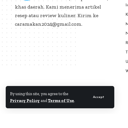
I
khas daerah. Kami menerima artikel
resep atau review kuliner. Kirim ke
K
caramakan2024@gmail.com.
M
N
R
T
U
W
By using this site, you agree to the
Accept
Privacy Policy
and
Terms of Use
.