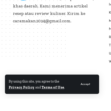
I
khas daerah. Kami menerima artikel
resep atau review kuliner. Kirim ke
K
caramakan2024@gmail.com.
M
N
R
T
U
W
By using this site, you agree to the
Accept
Privacy Policy
and
Terms of Use
.