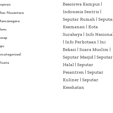
Beasiswa Kampus
|
nspirasi
Indonesia Sentris
|
has Nusantara
Seputar Rumah
|
Seputa
ancanegara
Keamanan
|
Kota
ews
Surabaya
|
Info Nasiona
esep
|
Info Perkotaan
|
Ini
ips
Bekasi
|
Suara Muslim
|
ncategorized
Seputar Masjid
|
Seputar
isata
Halal
|
Seputar
Pesantren
|
Seputar
Kuliner
|
Seputar
Kesehatan