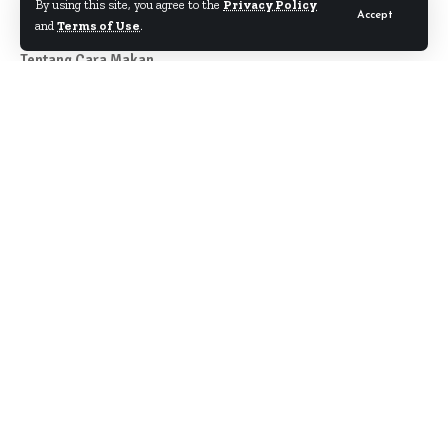
By using this site, you agree to the
Privacy Policy
Accept
and
Terms of Use
.
Tentang Cara Makan
Author
About
Kontak
Disclaimer
Term & Condition
Pedoman Siber