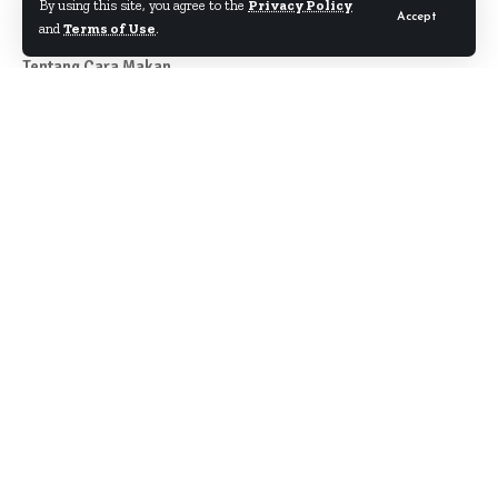
By using this site, you agree to the
Privacy Policy
Accept
and
Terms of Use
.
Tentang Cara Makan
Author
About
Kontak
Disclaimer
Term & Condition
Pedoman Siber