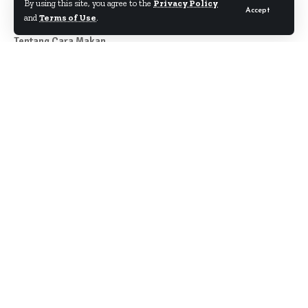
By using this site, you agree to the
Privacy Policy
Accept
and
Terms of Use
.
Tentang Cara Makan
Author
About
Kontak
Disclaimer
Term & Condition
Pedoman Siber