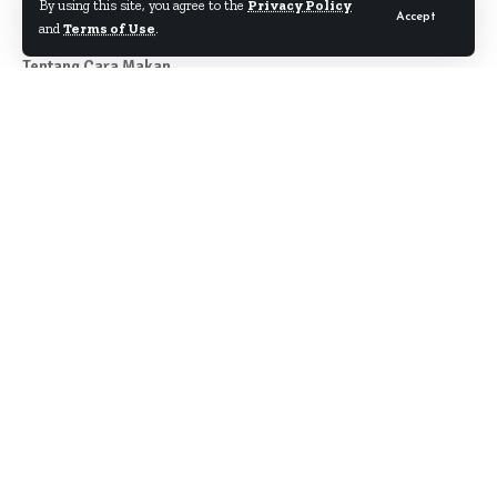
By using this site, you agree to the
Privacy Policy
Accept
and
Terms of Use
.
Tentang Cara Makan
Author
About
Kontak
Disclaimer
Term & Condition
Pedoman Siber