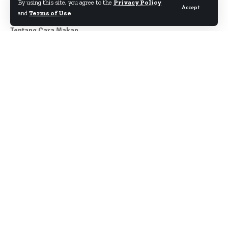
By using this site, you agree to the
Privacy Policy
Accept
and
Terms of Use
.
Tentang Cara Makan
Author
About
Kontak
Disclaimer
Term & Condition
Pedoman Siber