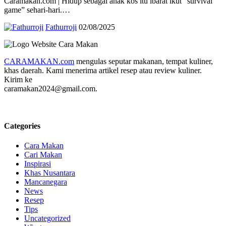
Caramakan.com | Hidup sebagai anak kos itu ibarat ikut “survival
game” sehari-hari.…
Fathurroji
02/08/2025
CARAMAKAN.com
mengulas seputar makanan, tempat kuliner,
khas daerah. Kami menerima artikel resep atau review kuliner.
Kirim ke
caramakan2024@gmail.com.
Categories
Cara Makan
Cari Makan
Inspirasi
Khas Nusantara
Mancanegara
News
Resep
Tips
Uncategorized