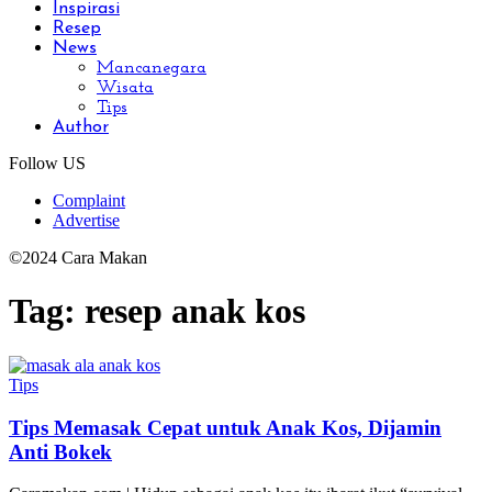
Inspirasi
Resep
News
Mancanegara
Wisata
Tips
Author
Follow US
Complaint
Advertise
©2024 Cara Makan
Tag:
resep anak kos
Tips
Tips Memasak Cepat untuk Anak Kos, Dijamin
Anti Bokek