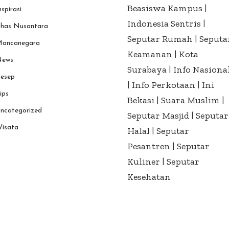
Beasiswa Kampus
|
nspirasi
Indonesia Sentris
|
has Nusantara
Seputar Rumah
|
Seputa
ancanegara
Keamanan
|
Kota
ews
Surabaya
|
Info Nasiona
esep
|
Info Perkotaan
|
Ini
ips
Bekasi
|
Suara Muslim
|
ncategorized
Seputar Masjid
|
Seputar
isata
Halal
|
Seputar
Pesantren
|
Seputar
Kuliner
|
Seputar
Kesehatan