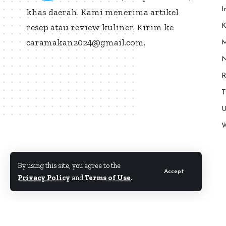
I
khas daerah. Kami menerima artikel
resep atau review kuliner. Kirim ke
K
caramakan2024@gmail.com.
M
N
R
T
U
W
By using this site, you agree to the
Accept
Privacy Policy
and
Terms of Use
.