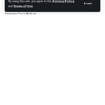
By using this site, you agree to the
Privacy Policy
Accept
and
Terms of Use
.
Tentang Cara Makan
Author
About
Kontak
Disclaimer
Term & Condition
Pedoman Siber