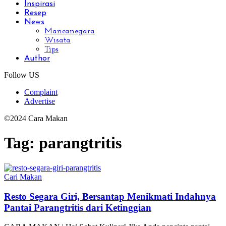
Inspirasi
Resep
News
Mancanegara
Wisata
Tips
Author
Follow US
Complaint
Advertise
©2024 Cara Makan
Tag:
parangtritis
Cari Makan
Resto Segara Giri, Bersantap Menikmati Indahnya
Pantai Parangtritis dari Ketinggian