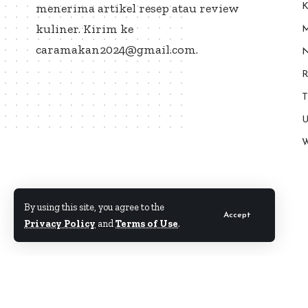
menerima artikel resep atau review
K
kuliner. Kirim ke
M
caramakan2024@gmail.com.
N
R
T
U
W
By using this site, you agree to the
Accept
Privacy Policy
and
Terms of Use
.