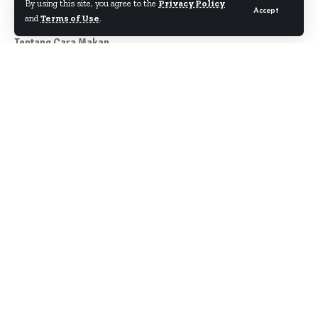
By using this site, you agree to the
Privacy Policy
Accept
and
Terms of Use
.
Tentang Cara Makan
Author
About
Kontak
Disclaimer
Term & Condition
Pedoman Siber