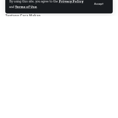
By using this site, you agree to the
Privacy Policy
Accept
and
Terms of Use
.
Tentang Cara Makan
Author
About
Kontak
Disclaimer
Term & Condition
Pedoman Siber