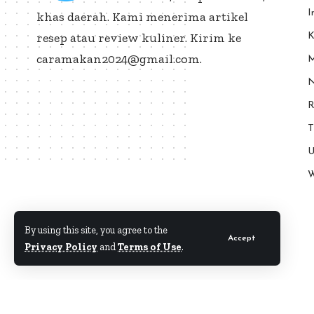
I
khas daerah. Kami menerima artikel
resep atau review kuliner. Kirim ke
K
caramakan2024@gmail.com.
M
N
R
T
U
W
By using this site, you agree to the
Accept
Privacy Policy
and
Terms of Use
.