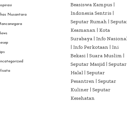
Beasiswa Kampus
|
nspirasi
Indonesia Sentris
|
has Nusantara
Seputar Rumah
|
Seputa
ancanegara
Keamanan
|
Kota
ews
Surabaya
|
Info Nasiona
esep
|
Info Perkotaan
|
Ini
ips
Bekasi
|
Suara Muslim
|
ncategorized
Seputar Masjid
|
Seputar
isata
Halal
|
Seputar
Pesantren
|
Seputar
Kuliner
|
Seputar
Kesehatan