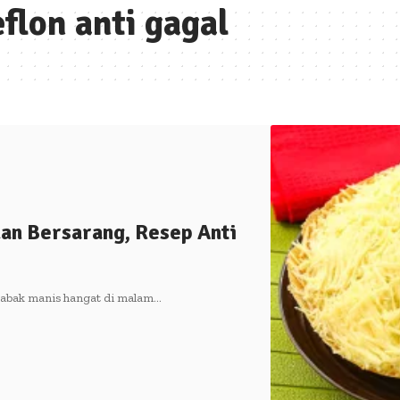
flon anti gagal
an Bersarang, Resep Anti
tabak manis hangat di malam…