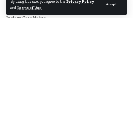
By using this site, you agree to the
Privacy Policy
Accept
and
Terms of Use
.
Tentang Cara Makan
Author
About
Kontak
Disclaimer
Term & Condition
Pedoman Siber