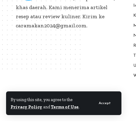
I
khas daerah. Kami menerima artikel
resep atau review kuliner. Kirim ke
K
caramakan2024@gmail.com.
M
N
R
T
U
W
By using this site, you agree to the
Accept
Privacy Policy
and
Terms of Use
.