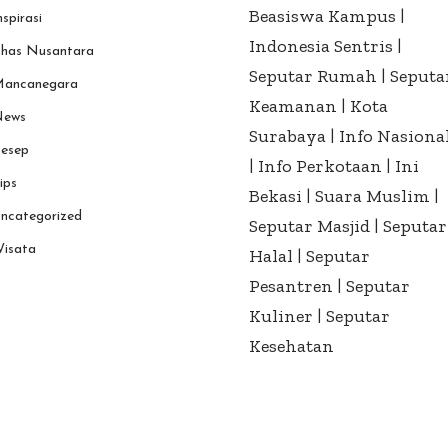
Beasiswa Kampus
|
nspirasi
Indonesia Sentris
|
has Nusantara
Seputar Rumah
|
Seputa
ancanegara
Keamanan
|
Kota
ews
Surabaya
|
Info Nasiona
esep
|
Info Perkotaan
|
Ini
ips
Bekasi
|
Suara Muslim
|
ncategorized
Seputar Masjid
|
Seputar
isata
Halal
|
Seputar
Pesantren
|
Seputar
Kuliner
|
Seputar
Kesehatan