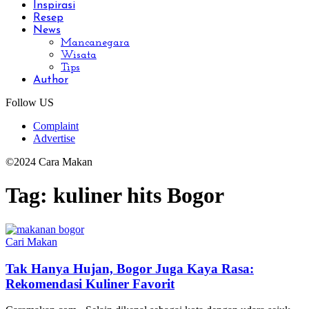
Inspirasi
Resep
News
Mancanegara
Wisata
Tips
Author
Follow US
Complaint
Advertise
©2024 Cara Makan
Tag:
kuliner hits Bogor
Cari Makan
Tak Hanya Hujan, Bogor Juga Kaya Rasa:
Rekomendasi Kuliner Favorit