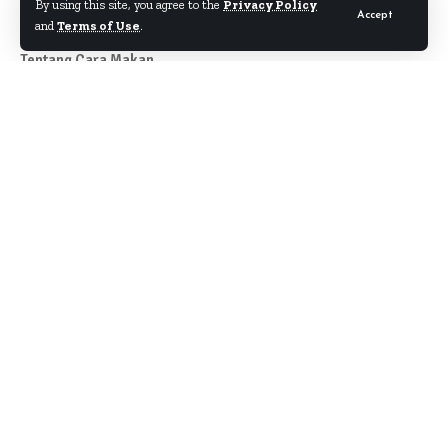
By using this site, you agree to the
Privacy Policy
Accept
and
Terms of Use
.
Tentang Cara Makan
Author
About
Kontak
Disclaimer
Term & Condition
Pedoman Siber