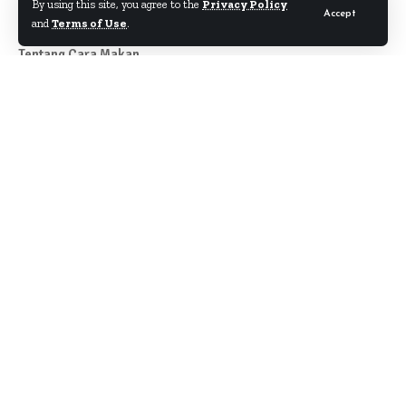
By using this site, you agree to the
Privacy Policy
Accept
and
Terms of Use
.
Tentang Cara Makan
Author
About
Kontak
Disclaimer
Term & Condition
Pedoman Siber