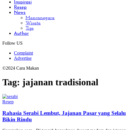
Inspirasi
Resep
News
Mancanegara
Wisata
Tips
Author
Follow US
Complaint
Advertise
©2024 Cara Makan
Tag:
jajanan tradisional
Resep
Rahasia Serabi Lembut, Jajanan Pasar yang Selalu
Bikin Rindu