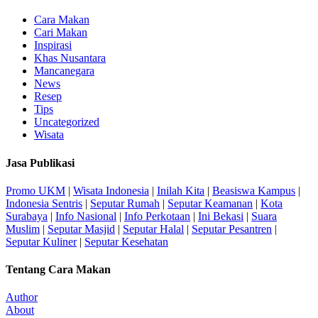
Cara Makan
Cari Makan
Inspirasi
Khas Nusantara
Mancanegara
News
Resep
Tips
Uncategorized
Wisata
Jasa Publikasi
Promo UKM
|
Wisata Indonesia
|
Inilah Kita
|
Beasiswa Kampus
|
Indonesia Sentris
|
Seputar Rumah
|
Seputar Keamanan
|
Kota
Surabaya
|
Info Nasional
|
Info Perkotaan
|
Ini Bekasi
|
Suara
Muslim
|
Seputar Masjid
|
Seputar Halal
|
Seputar Pesantren
|
Seputar Kuliner
|
Seputar Kesehatan
Tentang Cara Makan
Author
About