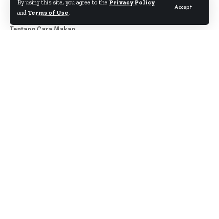
By using this site, you agree to the
Privacy Policy
Accept
and
Terms of Use
.
Tentang Cara Makan
Author
About
Kontak
Disclaimer
Term & Condition
Pedoman Siber