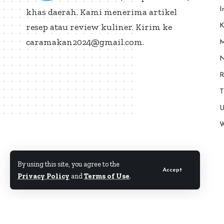
I
khas daerah. Kami menerima artikel
resep atau review kuliner. Kirim ke
K
caramakan2024@gmail.com.
M
N
R
T
U
W
By using this site, you agree to the
Accept
Privacy Policy
and
Terms of Use
.