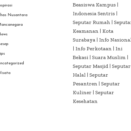
Beasiswa Kampus
|
nspirasi
Indonesia Sentris
|
has Nusantara
Seputar Rumah
|
Seputa
ancanegara
Keamanan
|
Kota
ews
Surabaya
|
Info Nasiona
esep
|
Info Perkotaan
|
Ini
ips
Bekasi
|
Suara Muslim
|
ncategorized
Seputar Masjid
|
Seputar
isata
Halal
|
Seputar
Pesantren
|
Seputar
Kuliner
|
Seputar
Kesehatan