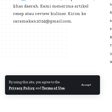
I
khas daerah. Kami menerima artikel
resep atau review kuliner. Kirim ke
K
caramakan2024@gmail.com.
M
N
R
T
U
W
By using this site, you agree to the
Accept
Privacy Policy
and
Terms of Use
.