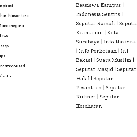
Beasiswa Kampus
|
nspirasi
Indonesia Sentris
|
has Nusantara
Seputar Rumah
|
Seputa
ancanegara
Keamanan
|
Kota
ews
Surabaya
|
Info Nasiona
esep
|
Info Perkotaan
|
Ini
ips
Bekasi
|
Suara Muslim
|
ncategorized
Seputar Masjid
|
Seputar
isata
Halal
|
Seputar
Pesantren
|
Seputar
Kuliner
|
Seputar
Kesehatan