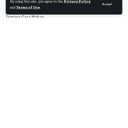
By using this site, you agree to the
Privacy Policy
Accept
and
Terms of Use
.
Tentang Cara Makan
Author
About
Kontak
Disclaimer
Term & Condition
Pedoman Siber