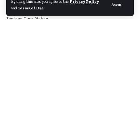
By using this site, you agree to the
Privacy Policy
Accept
and
Terms of Use
.
Tentang Cara Makan
Author
About
Kontak
Disclaimer
Term & Condition
Pedoman Siber