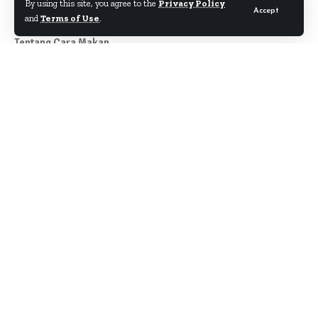
By using this site, you agree to the
Privacy Policy
Accept
and
Terms of Use
.
Tentang Cara Makan
Author
About
Kontak
Disclaimer
Term & Condition
Pedoman Siber