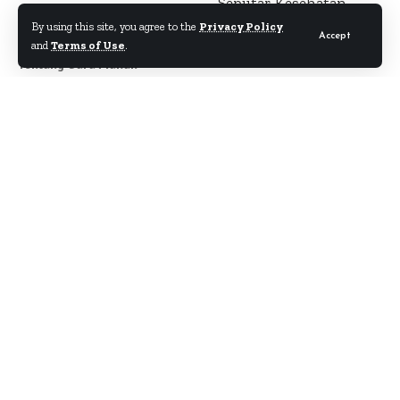
Seputar Kesehatan
By using this site, you agree to the
Privacy Policy
Accept
and
Terms of Use
.
Tentang Cara Makan
Author
About
Kontak
Disclaimer
Term & Condition
Pedoman Siber