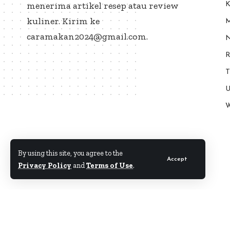
menerima artikel resep atau review
K
kuliner. Kirim ke
M
caramakan2024@gmail.com.
N
R
T
U
W
By using this site, you agree to the
Accept
Privacy Policy
and
Terms of Use
.