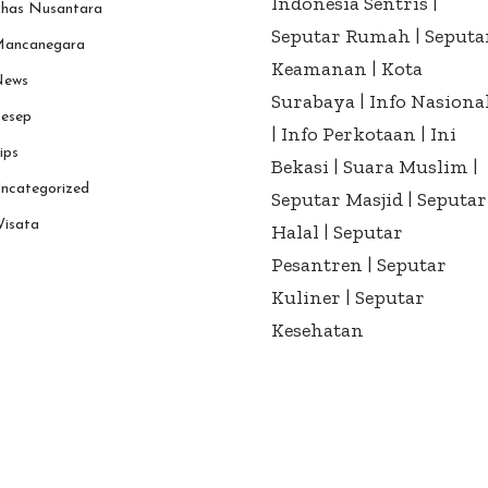
Indonesia Sentris
|
has Nusantara
Seputar Rumah
|
Seputa
ancanegara
Keamanan
|
Kota
ews
Surabaya
|
Info Nasiona
esep
|
Info Perkotaan
|
Ini
ips
Bekasi
|
Suara Muslim
|
ncategorized
Seputar Masjid
|
Seputar
isata
Halal
|
Seputar
Pesantren
|
Seputar
Kuliner
|
Seputar
Kesehatan