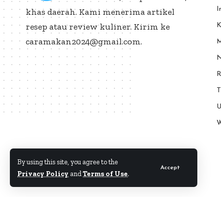
I
khas daerah. Kami menerima artikel
resep atau review kuliner. Kirim ke
K
caramakan2024@gmail.com.
M
N
R
T
U
W
By using this site, you agree to the
Accept
Privacy Policy
and
Terms of Use
.