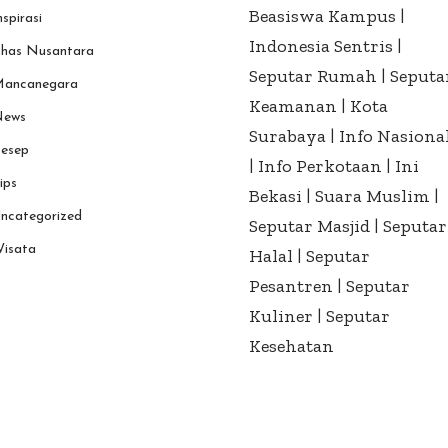
Beasiswa Kampus
|
nspirasi
Indonesia Sentris
|
has Nusantara
Seputar Rumah
|
Seputa
ancanegara
Keamanan
|
Kota
ews
Surabaya
|
Info Nasiona
esep
|
Info Perkotaan
|
Ini
ips
Bekasi
|
Suara Muslim
|
ncategorized
Seputar Masjid
|
Seputar
isata
Halal
|
Seputar
Pesantren
|
Seputar
Kuliner
|
Seputar
Kesehatan