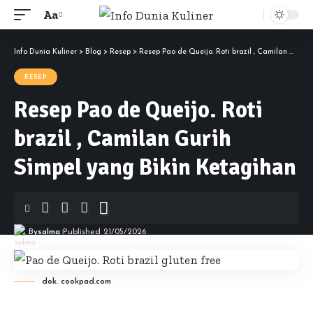
Aa
Font
Resizer
Info Dunia Kuliner
>
Blog
>
Resep
>
Resep Pao de Queijo. Roti brazil , Camilan Gurih Simpel yang Bikin Ketagihan
RESEP
Resep Pao de Queijo. Roti
brazil , Camilan Gurih
Simpel yang Bikin Ketagihan
By
salma
Published 21/05/2026
dok. cookpad.com