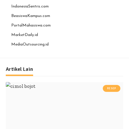
IndonesiaSentris.com
BeasiswaKampus.com
PortalMahasiswa.com
MarketDaily.id
MediaOutsourcing.id
Artikel Lain
RESEP