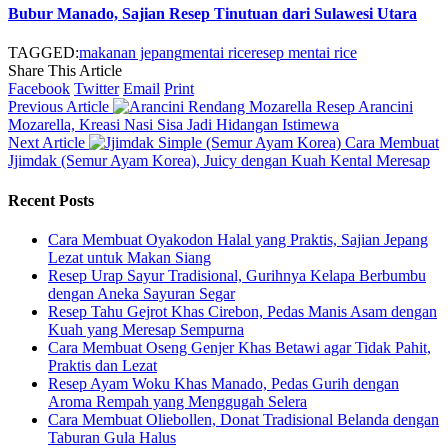
Bubur Manado, Sajian Resep Tinutuan dari Sulawesi Utara
TAGGED:
makanan jepang
mentai rice
resep mentai rice
Share This Article
Facebook
Twitter
Email
Print
Previous Article
Resep Arancini
Mozarella, Kreasi Nasi Sisa Jadi Hidangan Istimewa
Next Article
Cara Membuat
Jjimdak (Semur Ayam Korea), Juicy dengan Kuah Kental Meresap
Recent Posts
Cara Membuat Oyakodon Halal yang Praktis, Sajian Jepang
Lezat untuk Makan Siang
Resep Urap Sayur Tradisional, Gurihnya Kelapa Berbumbu
dengan Aneka Sayuran Segar
Resep Tahu Gejrot Khas Cirebon, Pedas Manis Asam dengan
Kuah yang Meresap Sempurna
Cara Membuat Oseng Genjer Khas Betawi agar Tidak Pahit,
Praktis dan Lezat
Resep Ayam Woku Khas Manado, Pedas Gurih dengan
Aroma Rempah yang Menggugah Selera
Cara Membuat Oliebollen, Donat Tradisional Belanda dengan
Taburan Gula Halus