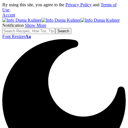
By using this site, you agree to the
Privacy Policy
and
Terms of
Use
.
Accept
Notification
Show More
Font Resizer
Aa