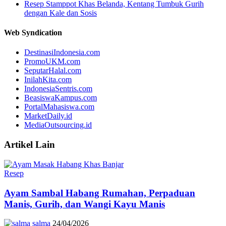
Resep Stamppot Khas Belanda, Kentang Tumbuk Gurih
dengan Kale dan Sosis
Web Syndication
DestinasiIndonesia.com
PromoUKM.com
SeputarHalal.com
InilahKita.com
IndonesiaSentris.com
BeasiswaKampus.com
PortalMahasiswa.com
MarketDaily.id
MediaOutsourcing.id
Artikel Lain
Resep
Ayam Sambal Habang Rumahan, Perpaduan
Manis, Gurih, dan Wangi Kayu Manis
salma
24/04/2026