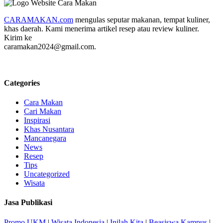
CARAMAKAN.com
mengulas seputar makanan, tempat kuliner,
khas daerah. Kami menerima artikel resep atau review kuliner.
Kirim ke
caramakan2024@gmail.com.
Categories
Cara Makan
Cari Makan
Inspirasi
Khas Nusantara
Mancanegara
News
Resep
Tips
Uncategorized
Wisata
Jasa Publikasi
Promo UKM
|
Wisata Indonesia
|
Inilah Kita
|
Beasiswa Kampus
|