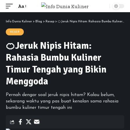
Aa
Font
Resizer
Info Dunia Kuliner
>
Blog
>
Resep
>
🍊Jeruk Nipis Hitam: Rahasia Bumbu Kuliner Timur Tengah yang Bikin Menggoda
RESEP
🍊Jeruk Nipis Hitam:
Rahasia Bumbu Kuliner
Timur Tengah yang Bikin
Menggoda
Pernah dengar soal jeruk nipis hitam? Kalau belum,
sekarang waktu yang pas buat kenalan sama rahasia
bumbu kuliner timur tengah ini