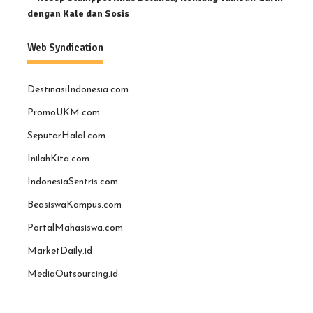
dengan Kale dan Sosis
Web Syndication
DestinasiIndonesia.com
PromoUKM.com
SeputarHalal.com
InilahKita.com
IndonesiaSentris.com
BeasiswaKampus.com
PortalMahasiswa.com
MarketDaily.id
MediaOutsourcing.id