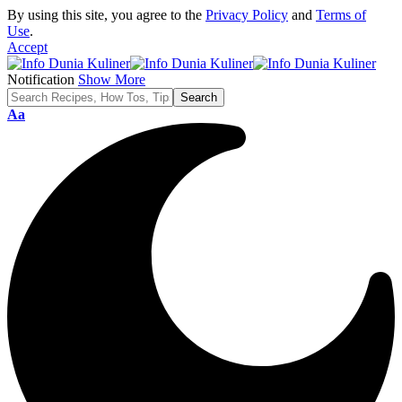
By using this site, you agree to the
Privacy Policy
and
Terms of
Use
.
Accept
Notification
Show More
Font
Aa
Resizer