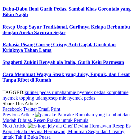
Dabu-Dabu Iloni Gurih Pedas, Sambal Khas Gorontalo yang
Bikin Nagih
Resep Urap Sayur Tradisional, Gurihnya Kelapa Berbumbu
dengan Aneka Sayuran Segar
Rahasia Pisang Goreng Crispy Anti Gagal, Gurih dan
Kriuknya Tahan Lama
Spaghetti Zukini Renyah ala Italia, Gurih Keju Parmesan
Cara Membuat Wagyu Steak yang Juicy, Empuk, dan Lezat
Tanpa Ribet di Rumah
TAGGED:
kuliner pedas rumahan
mie nyemek pedas komplit
mie
nyemek topping udang
resep mie nyemek pedas
Share This Article
Facebook
Twitter
Email
Print
Previous Article
Pancake Rumahan yang Lembut dan
Mudah Dibuat, Resep Praktis untuk Pemula
Next Article
Resep Es
Kopi Jeli ala Devina Hermawan, Minuman Segar dan Creamy
untuk Takjil Buka Puasa