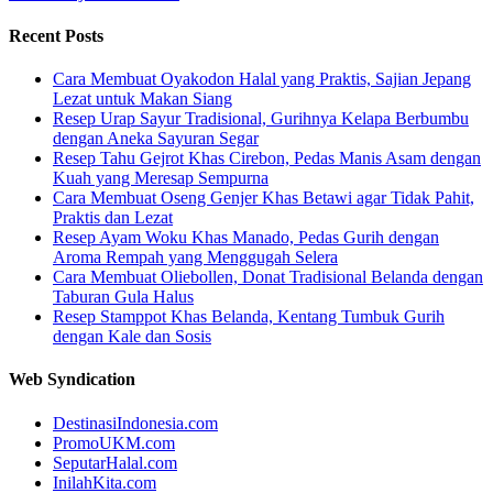
Recent Posts
Cara Membuat Oyakodon Halal yang Praktis, Sajian Jepang
Lezat untuk Makan Siang
Resep Urap Sayur Tradisional, Gurihnya Kelapa Berbumbu
dengan Aneka Sayuran Segar
Resep Tahu Gejrot Khas Cirebon, Pedas Manis Asam dengan
Kuah yang Meresap Sempurna
Cara Membuat Oseng Genjer Khas Betawi agar Tidak Pahit,
Praktis dan Lezat
Resep Ayam Woku Khas Manado, Pedas Gurih dengan
Aroma Rempah yang Menggugah Selera
Cara Membuat Oliebollen, Donat Tradisional Belanda dengan
Taburan Gula Halus
Resep Stamppot Khas Belanda, Kentang Tumbuk Gurih
dengan Kale dan Sosis
Web Syndication
DestinasiIndonesia.com
PromoUKM.com
SeputarHalal.com
InilahKita.com